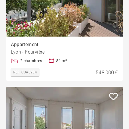
Appartement
Lyon - Fourvière
2 chambres
81 m²
548 000 €
REF. CJA8984