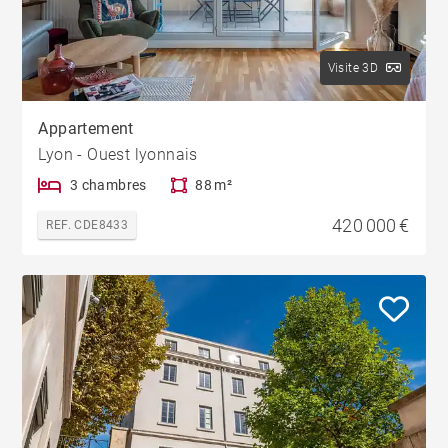
Visite 3D
Appartement
Lyon - Ouest lyonnais
3 chambres
88 m²
420 000 €
REF. CDE8433