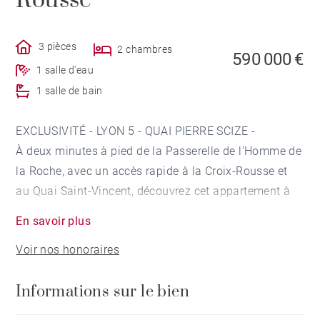
Rousse
3 pièces
2 chambres
590 000 €
1 salle d'eau
1 salle de bain
EXCLUSIVITÉ - LYON 5 - QUAI PIERRE SCIZE -
À deux minutes à pied de la Passerelle de l’Homme de
la Roche, avec un accès rapide à la Croix-Rousse et
au Quai Saint-Vincent, découvrez cet appartement à
vendre à Lyon 5ᵉ de 122,41 m² Carrez et 138,28 m²
En savoir plus
utiles.
Voir nos honoraires
Rénové en 2017 par un architecte avec des matériaux
Informations sur le bien
de qualité, il offre un cadre de vie contemporain,
apaisé et particulièrement soigné.