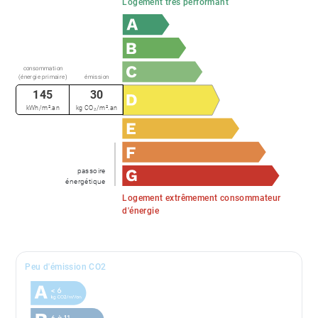
Logement très performant
consommation
(énergie primaire)
émission
145
30
kWh/m².an
kg CO₂/m².an
passoire
énergétique
Logement extrêmement consommateur
d'énergie
Peu d'émission CO2