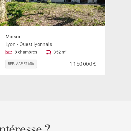
Maison
Lyon - Ouest lyonnais
8 chambres
352 m²
1 150 000 €
REF. AAPR7656
ntéresse ?