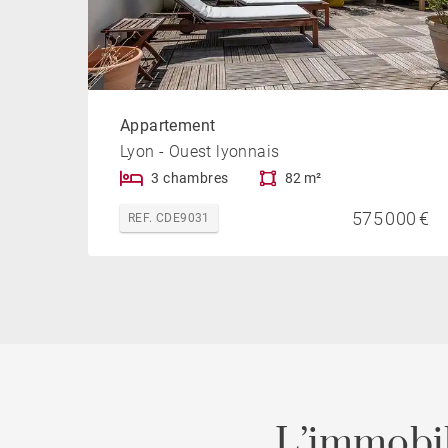
Appartement
Lyon - Ouest lyonnais
3 chambres
82 m²
575 000 €
REF. CDE9031
L’immobil