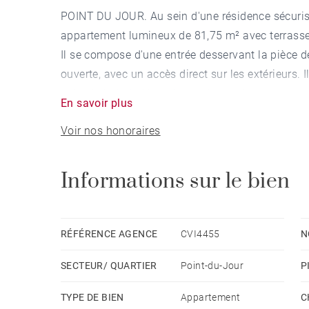
POINT DU JOUR. Au sein d'une résidence sécurisée
appartement lumineux de 81,75 m² avec terrasse 
Il se compose d'une entrée desservant la pièce de
ouverte, avec un accès direct sur les extérieurs.
salle de bain indépendante, de nombreux rangeme
En savoir plus
Un garage situé à proximité complète ce bien.
Voir nos honoraires
De nuit, le jardin paysager d'environ 123 m² est 
Proximité immédiate des commerces et des tran
Possibilité d'acquérir un garage en sus. Honorai
Informations sur le bien
copropriété: 111 - Montant moyen de la quote-p
estimé des dépenses annuelles d'énergie pour un u
de l'année 2021 : 600€ ~ 900€ - Catherine VALA
RÉFÉRENCE AGENCE
CVI4455
N
SECTEUR/ QUARTIER
Point-du-Jour
P
TYPE DE BIEN
Appartement
C