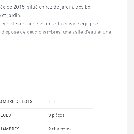
 de 2015, situé en rez de jardin, très bel
et jardin.
 vie et sa grande verrière, la cuisine équipée
 Il dispose de deux chambres, une salle d'eau et une
nts ainsi qu'une buanderie et un dressing.
mis en valeur grâce à son éclairage intégré.
sports.
res à la charge du vendeur - Nombre de lots dans la
art de charges courantes 2,600 €/an - Montant
sage standard, établi à partir des prix de l'énergie
DJI - Agent commercial - EI - RSAC Lyon 802629824
OMBRE DE LOTS
111
IÈCES
3 pièces
HAMBRES
2 chambres