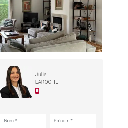
CC
3 150 € / mois
MAISON SAINT-DIDIER-AU-
Julie
MONT-D'OR - 184 M²
LAROCHE