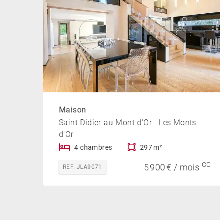
Maison
Saint-Didier-au-Mont-d'Or - Les Monts
d'Or
4 chambres
297 m²
CC
5 900 € / mois
REF. JLA9071