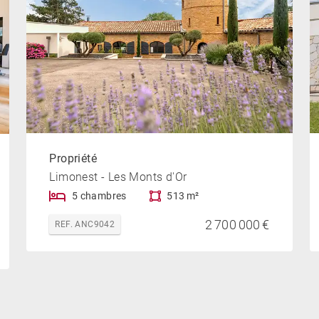
Propriété
Limonest - Les Monts d'Or
5 chambres
513 m²
2 700 000 €
REF. ANC9042