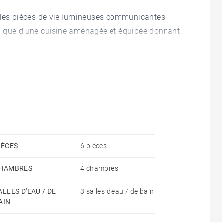
andes pièces de vie lumineuses communicantes
i que d'une cuisine aménagée et équipée donnant
rdin arboré avec piscine.
ntale avec salle de bain ainsi que deux chambres et
de suite parentale avec une salle de douche.
t possible à l'extérieur en arrière de la maison.
estimé des dépenses annuelles d'énergie pour un
IÈCES
6 pièces
rgie de l'année 2021 : 2300€ ~ 3130€ - Les
HAMBRES
4 chambres
 exposé sont disponibles sur le site Géorisques :
ALLES D'EAU / DE
3 salles d'eau / de bain
AIN