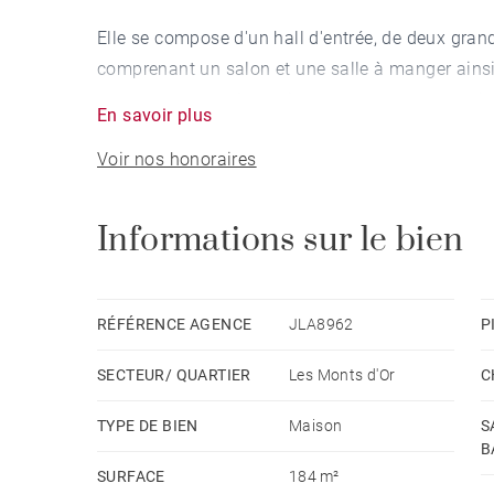
Elle se compose d'un hall d'entrée, de deux gr
comprenant un salon et une salle à manger ains
sur une terrasse. La maison est ouverte sur un ja
En savoir plus
Voir nos honoraires
La partie nuit comprend d'un côté une suite pare
une salle de douche et d'un autre coté une secon
Informations sur le bien
Un garage fermé est complété par du stationnemen
A proximité de toutes les commodités. Montant 
RÉFÉRENCE AGENCE
JLA8962
P
usage standard, établi à partir des prix de l'éne
SECTEUR/ QUARTIER
Les Monts d'Or
C
informations sur les risques auxquels ce bien est
www.georisques.gouv.fr
TYPE DE BIEN
Maison
S
B
SURFACE
184 m²