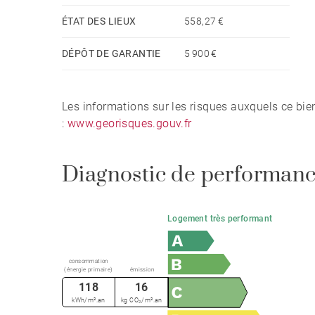
ÉTAT DES LIEUX
558,27 €
DÉPÔT DE GARANTIE
5 900 €
Les informations sur les risques auxquels ce bie
:
www.georisques.gouv.fr
Diagnostic de performanc
Logement très performant
consommation
(énergie primaire)
émission
118
16
kWh/m².an
kg CO₂/m².an