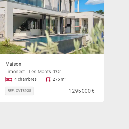
Maison
Limonest - Les Monts d'Or
4 chambres
275 m²
1 295 000 €
REF. CVT8935