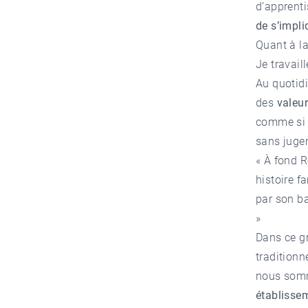
d’apprent
de s’impl
Quant à l
Je travail
Au quotidi
des
valeu
comme si o
sans juge
« À fond R
histoire f
par son ba
»
Dans ce gr
traditionn
nous somm
établiss