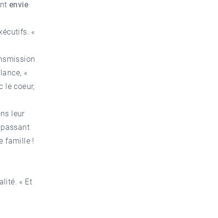
ont
envie
écutifs. «
ransmission
llance, «
c le coeur,
ons leur
n passant
 famille !
ité. « Et