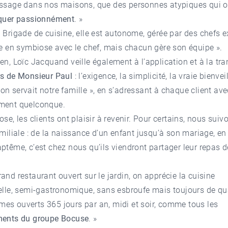
issage dans nos maisons, que des personnes atypiques qui 
iquer passionnément
. »
a Brigade de cuisine, elle est autonome, gérée par des chefs ex
le en symbiose avec le chef, mais chacun gère son équipe ».
en, Loïc Jacquand veille également à l’application et à la t
rs de Monsieur Paul
: l’exigence, la simplicité, la vraie bienvei
n servait notre famille », en s’adressant à chaque client ave
ment quelconque.
ose, les clients ont plaisir à revenir. Pour certains, nous suiv
amiliale : de la naissance d’un enfant jusqu’à son mariage, e
ptême, c’est chez nous qu’ils viendront partager leur repas de
and restaurant ouvert sur le jardin, on apprécie la cuisine
elle, semi-gastronomique, sans esbroufe mais toujours de qual
es ouverts 365 jours par an, midi et soir, comme tous les
ements du groupe Bocuse
. »